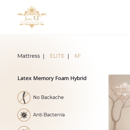
Mattress
ELITE
6F
Latex Memory Foam Hybrid
No Backache
Anti Bacterria