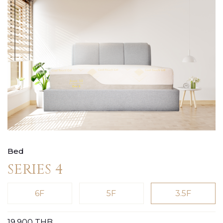
Bed
SERIES 4
6F
5F
3.5F
19,900
THB