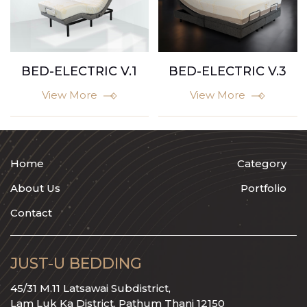
BED-ELECTRIC V.1
BED-ELECTRIC V.3
View More
View More
Home
Category
About Us
Portfolio
Contact
JUST-U BEDDING
45/31 M.11 Latsawai Subdistrict,
Lam Luk Ka District, Pathum Thani 12150